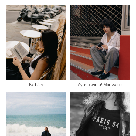
Parisian
Аутентичный Монмартр