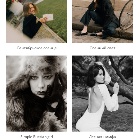
Сентябрьское солнце
Осенний свет
Simple Russian girl
Лесная нимфа